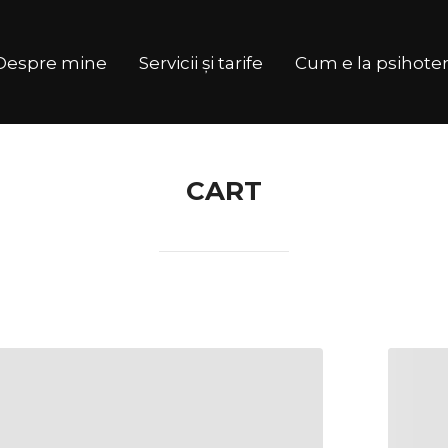
Despre mine
Servicii și tarife
Cum e la psihoter
CART